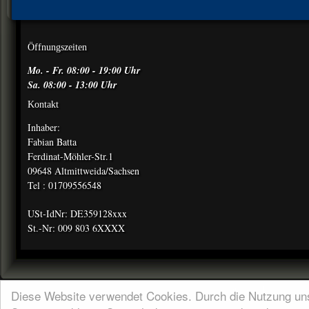
Öffnungszeiten
Mo. - Fr. 08:00 - 19:00 Uhr
Sa. 08:00 - 13:00 Uhr
Kontakt
Inhaber:
Fabian Batta
Ferdinat-Möhler-Str.1
09648 Altmittweida/Sachsen
Tel : 01709556548
USt-IdNr: DE359128xxx
St.-Nr: 009 803 6XXXX
copyright 2022 by
www.web
Diese Website verwendet Cookies. Durch die Nutzung un