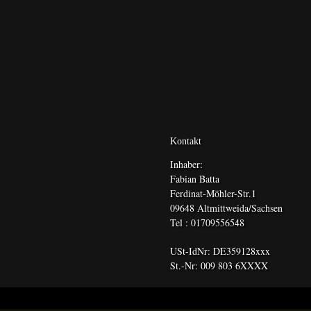
Kontakt
Inhaber:
Fabian Batta
Ferdinat-Möhler-Str.1
09648 Altmittweida/Sachsen
Tel : 01709556548
USt-IdNr: DE359128xxx
St.-Nr: 009 803 6XXXX